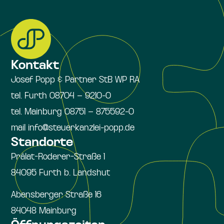
Kontakt
Josef Popp & Partner StB WP RA
tel. Furth 08704 – 9210-0
tel. Mainburg 08751 – 875592-0
mail info@steuerkanzlei-popp.de
Standorte
Prälat-Roderer-Straße 1
84095 Furth b. Landshut
Abensberger Straße 16
84048 Mainburg