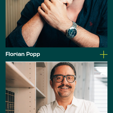
Dozententätigkeit an der Bayerischen
Verwaltungsschule
Gemeinderat seit 2026
Tätigkeitsschwerpunkte:
Florian Popp
Wirtschaftliche Beratung
Unternehmensberatung
Dipl.-Jurist (Univ.)
Wirtschaftsprüfung
Rechtsanwalt, Steuerberater,
Kommunalberatung
landwirtschaftliche Buchstelle
Studium der Rechtswissenschaften an der
Universität Regensburg
Referendariatsstationen am LG Landshut, VG