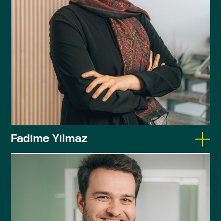
Steuerberaterin seit 2014
Tätigkeitsschwerpunkte: Steuerliche
Beratung von Vereinen, Steuererklärungen
und Jahresabschlüsse
Fadime Yilmaz
Bachelor of Arts
Steuerberaterin
Studium der Betriebswirtschaftslehre an der
Hochschule Landshut