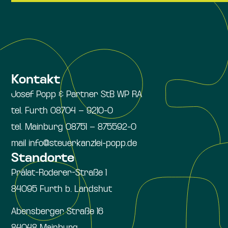
Kontakt
Josef Popp & Partner StB WP RA
tel. Furth 08704 – 9210-0
tel. Mainburg 08751 – 875592-0
mail info@steuerkanzlei-popp.de
Standorte
Prälat-Roderer-Straße 1
84095 Furth b. Landshut
Abensberger Straße 16