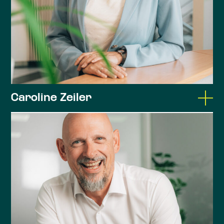
Dozententätigkeit bei der Hanns-Seidel-
Stiftung
Gemeinderat von 1978 bis 2020 , Kreisrat von
1996 bis 2020
Tätigkeitsschwerpunkte:
Caroline Zeiler
Unternehmensberatung
Dipl.-Kauffrau (Univ.)
Nachfolgeberatung
Steuerberaterin, landwirtschaftliche
Kommunalberatung
Buchstelle
Beratung von Landwirten
Studium der Betriebswirtschaftslehre an der
Universität Regensburg
Steuerberaterin seit 2005