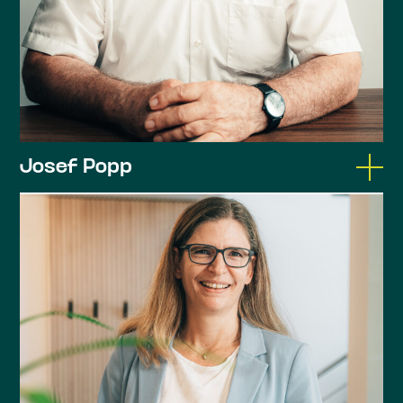
Josef Popp
Dipl.-Finanzwirt (FH)
Steuerberater, landwirtschaftliche
Buchstelle
Studium des Finanzwesens an der FHVR
Herrsching
Mitherausgeber mit Dr. Andreas Gaß: „Die
Gemeinde als Unternehmer“