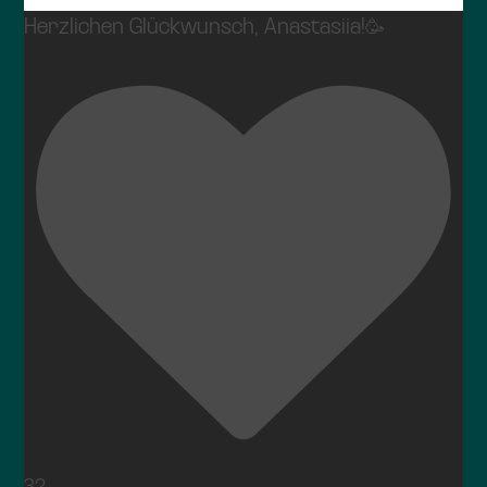
Herzlichen Glückwunsch, Anastasiia!🥳
32