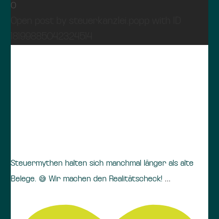
0
Open post by steuerkanzlei.popp with ID
18199885042324514
Steuermythen halten sich manchmal länger als alte
...
Belege. 😅 Wir machen den Realitätscheck!