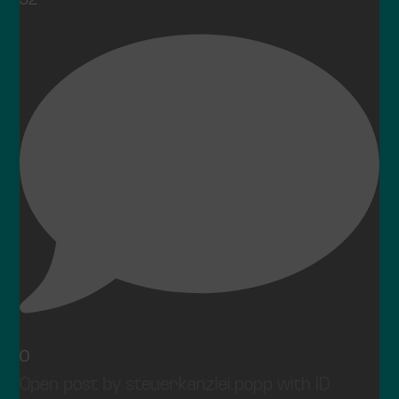
0
Open post by steuerkanzlei.popp with ID