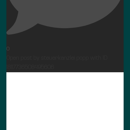
0
Open post by steuerkanzlei.popp with ID
18117736508495606