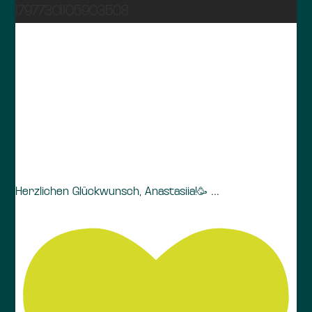
17977301105903508
...
Herzlichen Glückwunsch, Anastasiia!🥳