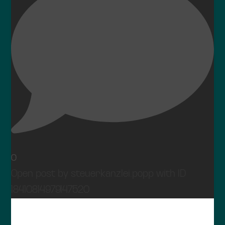
0
Open post by steuerkanzlei.popp with ID
18410814979147520