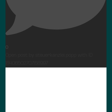
0
Open post by steuerkanzlei.popp with ID
18406502707158997