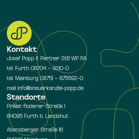
Kontakt
Josef Popp & Partner StB WP RA
tel. Furth 08704 – 9210-0
tel. Mainburg 08751 – 875592-0
mail info@steuerkanzlei-popp.de
Standorte
Prälat-Roderer-Straße 1
84095 Furth b. Landshut
Abensberger Straße 16