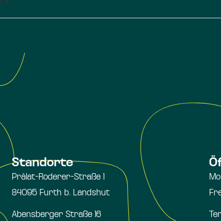
Standorte
Ö
Prälat-Roderer-Straße 1
Mo
84095 Furth b. Landshut
Fr
Abensberger Straße 16
Te