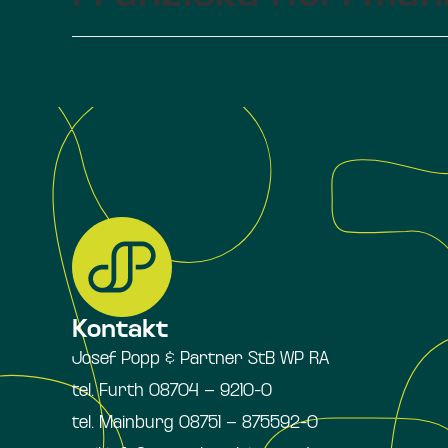
Kontakt
Josef Popp & Partner StB WP RA
tel. Furth 08704 – 9210-0
tel. Mainburg 08751 – 875592-0