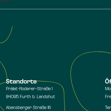
Standorte
Ö
Prälat-Roderer-Straße 1
Mo
84095 Furth b. Landshut
Fr
Abensberger Straße 16
Te