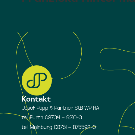
Kontakt
Josef Popp & Partner StB WP RA
tel. Furth 08704 – 9210-0
tel. Mainburg 08751 – 875592-0